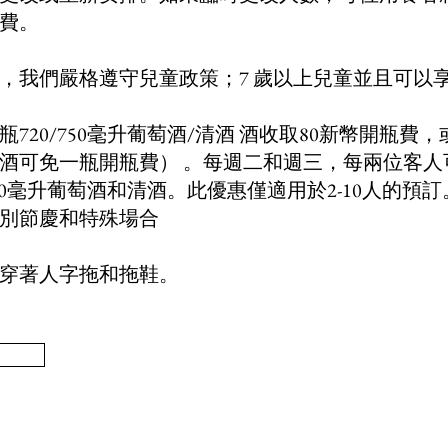
費。
，我們嚴格遵守兒童政策；7 歲以上兒童並且可以
720/750毫升葡萄酒/清酒 酒收取80新幣開瓶費
酒可免一瓶開瓶費） 。每週二和週三，每兩位客人
750毫升葡萄酒和清酒。此優惠僅適用於2-10人的預訂
別節慶和特殊場合
穿著人字拖和拖鞋。