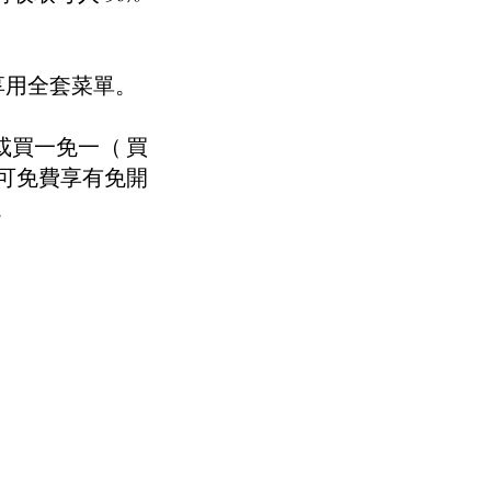
享用全套菜單。
，或買一免一（ 買
可免費享有免開
。