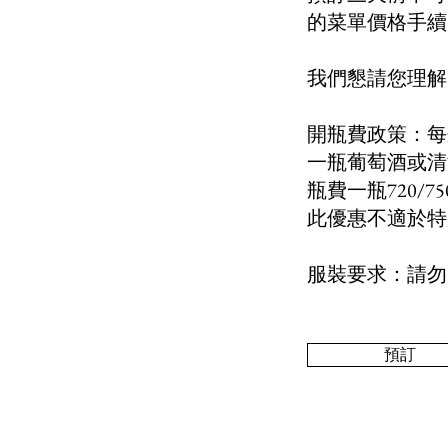
的菜單價格手續
我們懇請您理解
開瓶費政策：每瓶
一瓶葡萄酒或清
瓶費一瓶720/
此優惠不適於特
服裝要求：請勿
預訂